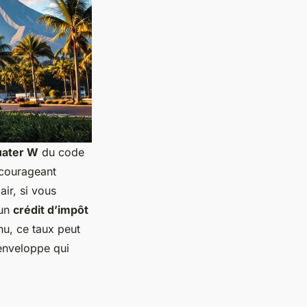
uater W
du code
ncourageant
ir, si vous
’un
crédit d’impôt
nu, ce taux peut
enveloppe qui