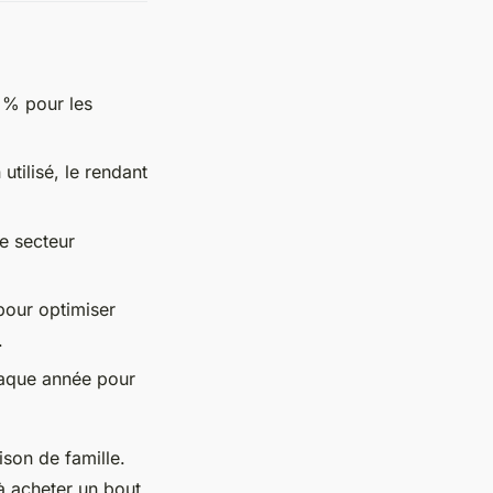
 % pour les
utilisé, le rendant
le secteur
pour optimiser
.
haque année pour
ison de famille.
à acheter un bout