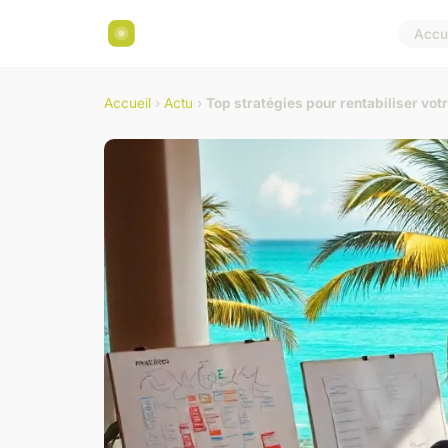
Accue
Accueil
›
Actu
›
Top stratégies pour rentabiliser vot