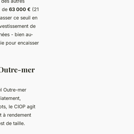
 des autres
al de
63 000 €
(21
asser ce seuil en
nvestissement de
nées - bien au-
ie pour encaisser
l Outre-mer
el Outre-mer
iatement,
ts, le CIOP agit
nt à rendement
t de taille.