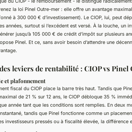
ique du CIOP - le remboursement - le distingue radicalement
Prenez la loi Pinel Outre-mer : elle offre un avantage maxim
fonné à 300 000 € d’investissement). Le CIOP, lui, peut dép
s années, surtout si l’excédent est versé. À la louche, un i
nérer jusqu’à 105 000 € de crédit d’impôt sur plusieurs an
opose Pinel. Et ce, sans avoir besoin d’attendre une décenn
avantage.
es leviers de rentabilité : CIOP vs Pine
le et plafonnement
ent fiscal du CIOP place la barre très haut. Tandis que Pin
maximal de 21 % sur 12 ans, le CIOP débloque 35 % imméd
ue année tant que les conditions sont remplies. En deux mo
instantané, tandis que Pinel fonctionne comme un placeme
es investisseurs pressés ou à fiscalité élevée, la différence es