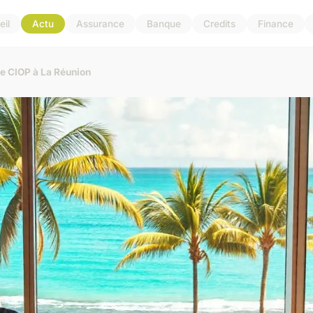
il
Actu
Assurance
Banque
Credits
Finance
re CIOP à La Réunion