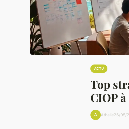
ACTU
Top str
CIOP à
A
Athalie
26/05/2