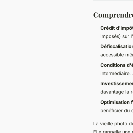
Comprendre 
Crédit d'impô
imposés) sur l
Défiscalisatio
accessible mêm
Conditions d'é
intermédiaire
Investissemen
davantage la re
Optimisation f
bénéficier du c
La vieille photo d
Elle rappelle une