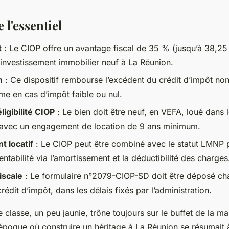
l'essentiel
t
: Le CIOP offre un avantage fiscal de 35 % (jusqu’à 38,25
’investissement immobilier neuf à La Réunion.
n
: Ce dispositif rembourse l’excédent du crédit d’impôt non 
e en cas d’impôt faible ou nul.
ligibilité CIOP
: Le bien doit être neuf, en VEFA, loué dans 
, avec un engagement de location de 9 ans minimum.
t locatif
: Le CIOP peut être combiné avec le statut LMNP 
ntabilité via l’amortissement et la déductibilité des charges
iscale
: Le formulaire n°2079-CIOP-SD doit être déposé c
rédit d’impôt, dans les délais fixés par l’administration.
e classe, un peu jaunie, trône toujours sur le buffet de la ma
 époque où construire un héritage à La Réunion se résumait 