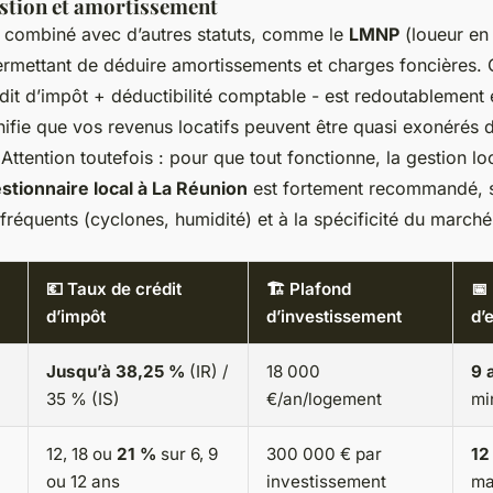
estion et amortissement
e combiné avec d’autres statuts, comme le
LMNP
(loueur en
ermettant de déduire amortissements et charges foncières. 
édit d’impôt + déductibilité comptable - est redoutablement 
gnifie que vos revenus locatifs peuvent être quasi exonérés
Attention toutefois : pour que tout fonctionne, la gestion loc
stionnaire local à La Réunion
est fortement recommandé, s
fréquents (cyclones, humidité) et à la spécificité du marché 
💶 Taux de crédit
🏗️ Plafond
📅
d’impôt
d’investissement
d’
Jusqu’à 38,25 %
(IR) /
18 000
9 
35 % (IS)
€/an/logement
mi
12, 18 ou
21 %
sur 6, 9
300 000 € par
12
ou 12 ans
investissement
ma