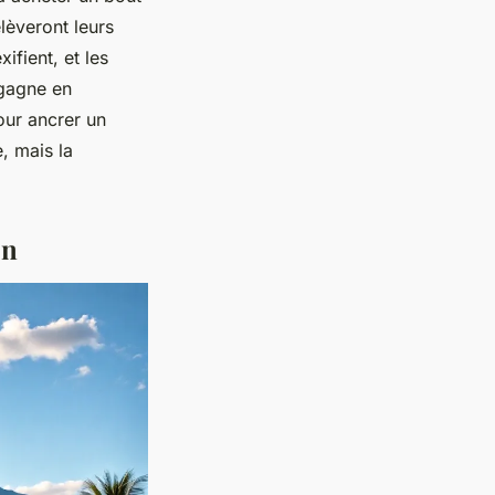
élèveront leurs
ifient, et les
f gagne en
our ancrer un
e, mais la
on