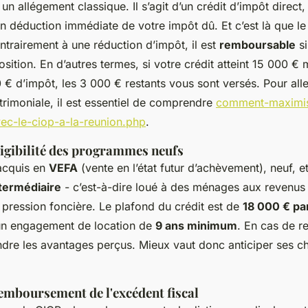
un allégement classique. Il s’agit d’un crédit d’impôt direct,
en déduction immédiate de votre impôt dû. Et c’est là que le
ntrairement à une réduction d’impôt, il est
remboursable
si
sition. En d’autres termes, si votre crédit atteint 15 000 €
€ d’impôt, les 3 000 € restants vous sont versés. Pour alle
atrimoniale, il est essentiel de comprendre
comment-maximis
ec-le-ciop-a-la-reunion.php
.
éligibilité des programmes neufs
 acquis en
VEFA
(vente en l’état futur d’achèvement), neuf, e
ntermédiaire
- c’est-à-dire loué à des ménages aux revenu
 pression foncière. Le plafond du crédit est de
18 000 € par
un engagement de location de
9 ans minimum
. En cas de r
endre les avantages perçus. Mieux vaut donc anticiper ses c
emboursement de l'excédent fiscal