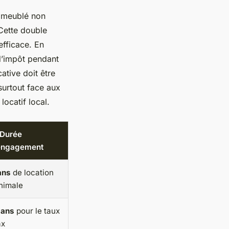
 meublé non
Cette double
efficace. En
 d’impôt pendant
ative doit être
urtout face aux
locatif local.
 Durée
engagement
ans
de location
nimale
 ans
pour le taux
x