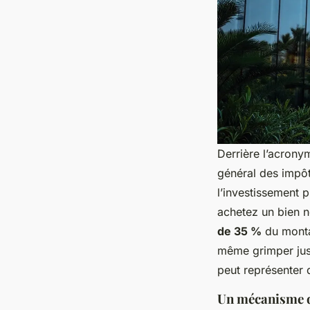
Derrière l’acronym
général des impô
l’investissement 
achetez un bien 
de 35 %
du montan
même grimper ju
peut représenter d
Un mécanisme de