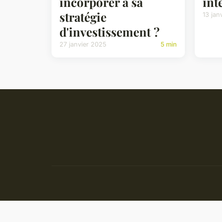
incorporer à sa
int
stratégie
13 jan
d'investissement ?
27 janvier 2025
5 min