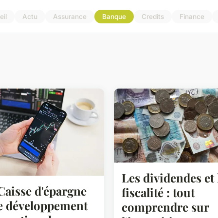
il
Actu
Assurance
Banque
Credits
Finance
Les dividendes et 
Caisse d'épargne
fiscalité : tout
le développement
comprendre sur