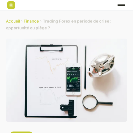
Accueil
›
Finance
›
Trading Forex en période de crise :
opportunité ou piège ?