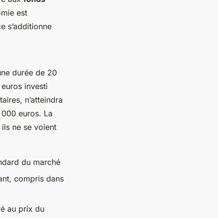
omie est
ce s’additionne
 une durée de 20
euros investi
ires, n’atteindra
5 000 euros. La
: ils ne se voient
andard du marché
ant, compris dans
é au prix du