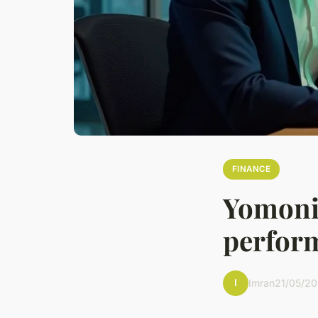
FINANCE
Yomoni 
perform
I
Imran
21/05/20