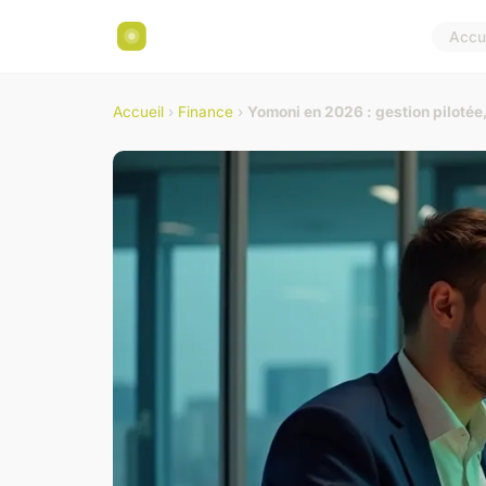
Accue
Accueil
›
Finance
›
Yomoni en 2026 : gestion pilotée,