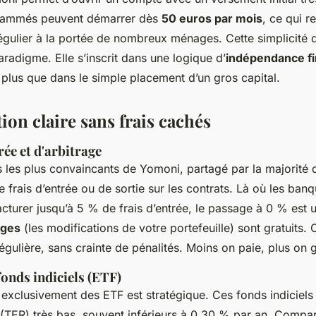
rammés peuvent démarrer dès
50 euros par mois
, ce qui r
régulier à la portée de nombreux ménages. Cette simplicité d
adigme. Elle s’inscrit dans une logique d’
indépendance fi
 plus que dans le simple placement d’un gros capital.
tion claire sans frais cachés
rée et d'arbitrage
les plus convaincants de Yomoni, partagé par la majorité d
e frais d’entrée ou de sortie sur les contrats. Là où les banq
cturer jusqu’à 5 % de frais d’entrée, le passage à 0 % est 
ages
(les modifications de votre portefeuille) sont gratuits. 
régulière, sans crainte de pénalités. Moins on paie, plus on 
fonds indiciels (ETF)
er exclusivement des ETF est stratégique. Ces fonds indiciel
(TER) très bas, souvent inférieurs à 0,30 % par an. Comp