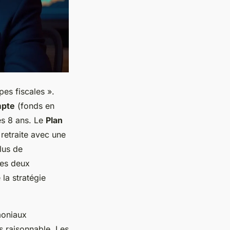
es fiscales ».
mpte
(fonds en
ès 8 ans. Le
Plan
 retraite avec une
lus de
Les deux
la stratégie
moniaux
s raisonnable. Les