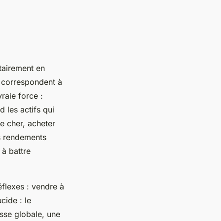
tairement en
s correspondent à
raie force :
d les actifs qui
e cher, acheter
s rendements
 à battre
réflexes : vendre à
cide : le
sse globale, une