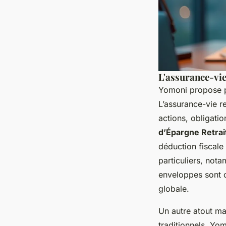
L'assurance-vie
Yomoni propose p
L’assurance-vie re
actions, obligati
d’Épargne Retrai
déduction fiscale
particuliers, not
enveloppes sont c
globale.
Un autre atout ma
traditionnels, Yo