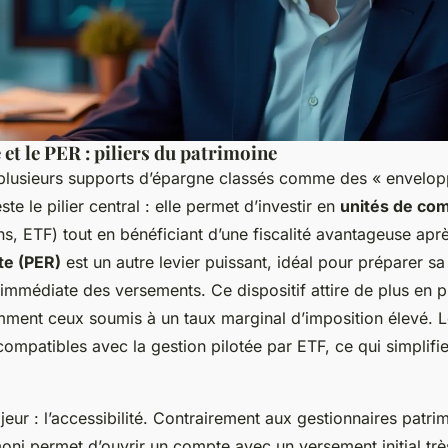
 et le PER : piliers du patrimoine
lusieurs supports d’épargne classés comme des « envelopp
ste le pilier central : elle permet d’investir en
unités de co
ons, ETF) tout en bénéficiant d’une fiscalité avantageuse apr
te (PER)
est un autre levier puissant, idéal pour préparer sa
 immédiate des versements. Ce dispositif attire de plus en p
amment ceux soumis à un taux marginal d’imposition élevé. 
ompatibles avec la gestion pilotée par ETF, ce qui simplifie 
jeur : l’accessibilité. Contrairement aux gestionnaires patri
moni permet d’ouvrir un compte avec un versement initial trè