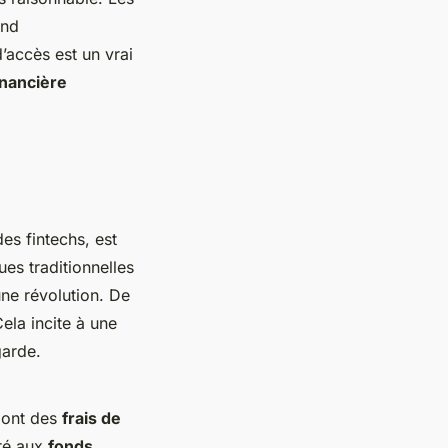
end
’accès est un vrai
nancière
es fintechs, est
ues traditionnelles
une révolution. De
Cela incite à une
garde.
s ont des
frais de
aré aux
fonds