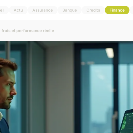
il
Actu
Assurance
Banque
Credits
Finance
 frais et performance réelle