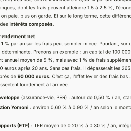
nques, dont les frais peuvent atteindre 1,5 à 2,5 %, l’écon
on paie, plus on garde. Et sur le long terme, cette différen
 des
intérêts composés
.
 rendement net
 % par an sur les frais peut sembler mince. Pourtant, sur
le déterminante. Prenons un exemple : un capital de 100 000 
t annuel moyen de 5 %, mais avec 1 % de frais supplémenta
0 euros après 20 ans. Sans ces frais, il dépasserait les 26
 près de
90 000 euros
. C’est ça, l’effet levier des frais bas 
essentent lourdement à l’arrivée.
enveloppe
(assurance-vie, PER) : autour de 0,50 % / an, st
stion Yomoni
: environ 0,60 % à 0,90 % / an selon le mont
upports (ETF)
: TER moyen de 0,20 % à 0,30 % / an, intégr