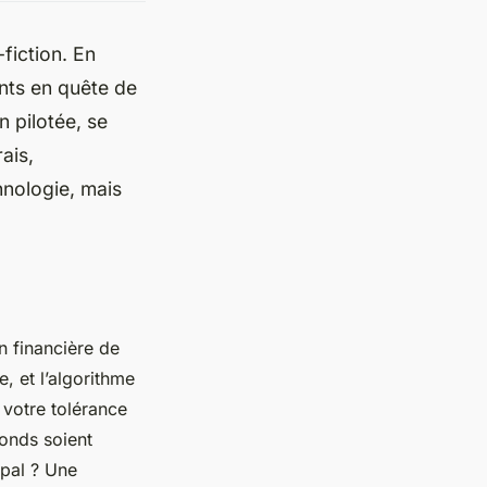
fiction. En
ants en quête de
n pilotée, se
ais,
hnologie, mais
n financière de
, et l’algorithme
 votre tolérance
onds soient
ipal ? Une