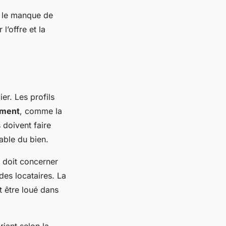
où le manque de
l’offre et la
er. Les profils
ement
, comme la
 doivent faire
able du bien.
t doit concerner
des locataires. La
t être loué dans
riant selon la