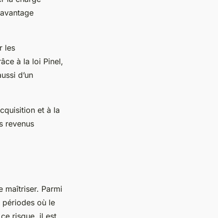
t avantage
r les
e à la loi Pinel,
aussi d’un
cquisition et à la
es revenus
e maîtriser. Parmi
 périodes où le
e risque, il est