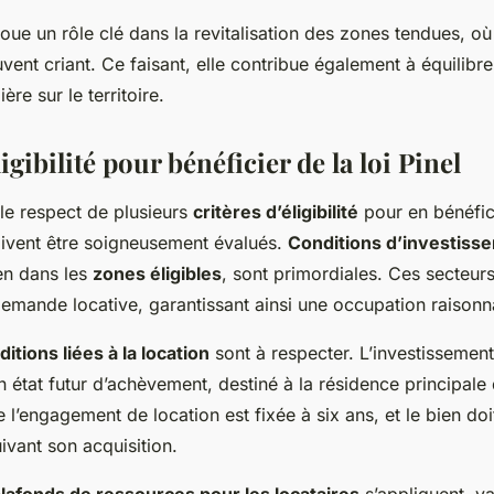
l joue un rôle clé dans la revitalisation des zones tendues, 
ent criant. Ce faisant, elle contribue également à équilibrer 
re sur le territoire.
igibilité pour bénéficier de la loi Pinel
le respect de plusieurs
critères d’éligibilité
pour en bénéfici
oivent être soigneusement évalués.
Conditions d’investiss
ien dans les
zones éligibles
, sont primordiales. Ces secteurs
demande locative, garantissant ainsi une occupation raisonn
ditions liées à la location
sont à respecter. L’investissemen
 état futur d’achèvement, destiné à la résidence principale 
l’engagement de location est fixée à six ans, et le bien doi
ivant son acquisition.
lafonds de ressources pour les locataires
s’appliquent, va