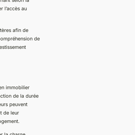
r l’accès au
itères afin de
e compréhension de
vestissement
 en immobilier
nction de la durée
eurs peuvent
t de leur
logement.
r la charge