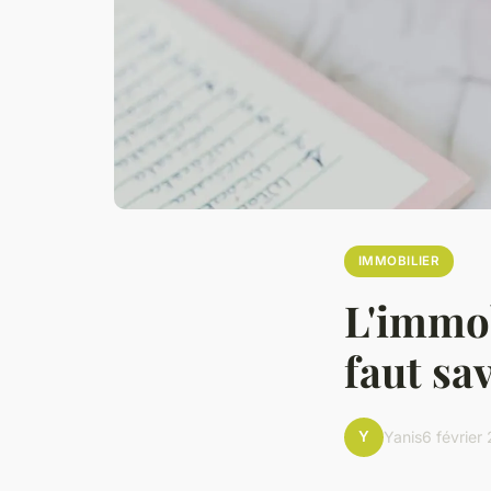
IMMOBILIER
L'immobi
faut sa
Y
Yanis
6 février