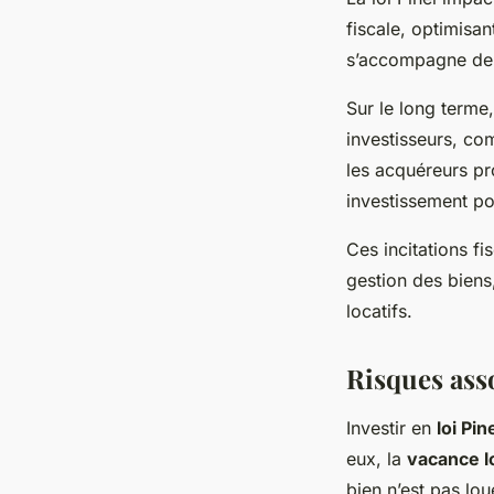
fiscale, optimisan
s’accompagne de l
Sur le long terme, 
investisseurs, co
les acquéreurs pro
investissement po
Ces incitations fis
gestion des biens,
locatifs.
Risques asso
Investir en
loi Pin
eux, la
vacance l
bien n’est pas lou