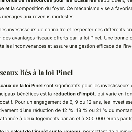
 et la composition du foyer. Ce mécanisme vise à favorise
s ménages aux revenus modestes.
r les investisseurs de connaître et respecter ces différents cr
r des avantages fiscaux offerts par la loi Pinel. Une bonn
te les inconvenances et assure une gestion efficace de l’in
caux liés à la loi Pinel
caux de la loi Pinel
sont significatifs pour les investisseurs
incipaux bénéfices est la
réduction d’impôt
, qui varie en fo
ocatif. Pour un engagement de 6, 9 ou 12 ans, les investiss
tivement d’une réduction de 12 %, 18 % ou 21 % du montan
plafonnée à deux logements par an et à 300 000 euros par 
te le
calcul de l’impôt sur le revenu
, permettant de diminue