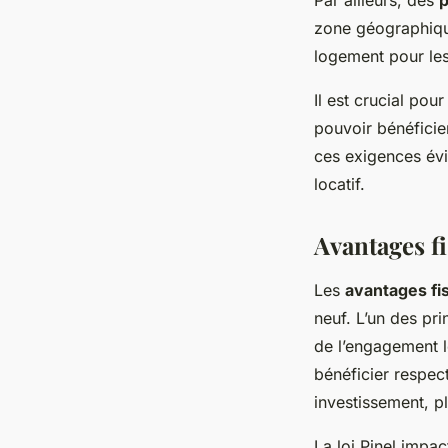
zone géographique
logement pour le
Il est crucial pou
pouvoir bénéficie
ces exigences évi
locatif.
Avantages fis
Les
avantages fis
neuf. L’un des pr
de l’engagement l
bénéficier respec
investissement, 
La loi Pinel impac