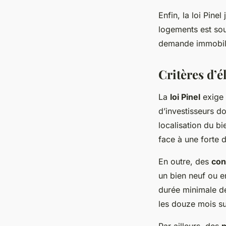
Enfin, la loi Pine
logements est souv
demande immobiliè
Critères d’él
La
loi Pinel
exige 
d’investisseurs d
localisation du b
face à une forte 
En outre, des
con
un bien neuf ou en
durée minimale de 
les douze mois su
Par ailleurs, des
p