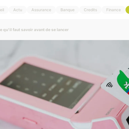
il
Actu
Assurance
Banque
Credits
Finance
ce qu'il faut savoir avant de se lancer