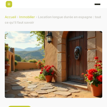
Accueil
›
Immobilier
›
Location longue durée en espagne : tout
ce qu'il faut savoir